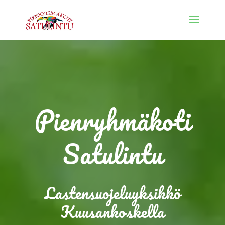
Pienryhmä­koti
Satulintu
Lasten­suojelu­­yksikkö
Kuusan­koskella