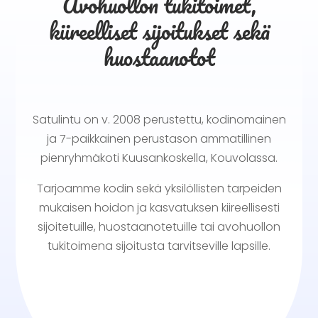
Avohuollon tukitoimet,
kiireelliset sijoitukset sekä
huostaanotot
Satulintu on v. 2008 perustettu, kodinomainen
ja 7-paikkainen perustason ammatillinen
pienryhmäkoti Kuusankoskella, Kouvolassa.
Tarjoamme kodin sekä yksilöllisten tarpeiden
mukaisen hoidon ja kasvatuksen kiireellisesti
sijoitetuille, huostaanotetuille tai avohuollon
tukitoimena sijoitusta tarvitseville lapsille.