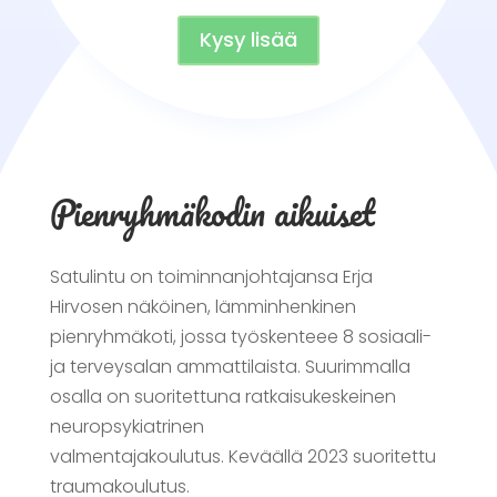
Kysy lisää
Pienryhmä­kodin aikuiset
Satulintu on toiminnanjohtajansa Erja
Hirvosen näköinen, lämminhenkinen
pienryhmäkoti, jossa työskenteee 8 sosiaali-
ja terveysalan ammattilaista. Suurimmalla
osalla on suoritettuna ratkaisukeskeinen
neuropsykiatrinen
valmentajakoulutus. Keväällä 2023 suoritettu
traumakoulutus.